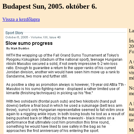
Budapest Sun, 2005. október 6.
Vissza a kezdőlapra
La
Ír
20
Fo
A 
ri
vi
mé
No
me
A 
ka
ma
ta
Ma