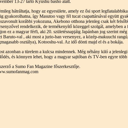
vember 13-27 tartó Kyushu basho alatt.
mileg hátráltatja, hogy az egyesülete, amely ez ősi sport legfiatalabbik
tig gyakorolhatna, így Masutoo vagy fél tucat csapattársával együtt gy
sszavonult korábbi yokozuna, Akebono otthona jelenleg csak két felsőbb
rsenyzővel rendelkezik, de termékenyítő közeggel szolgál, amelyben a 
jjon ez a magyar férfi, aki 20. születésnapjáig Japánban jog szerint még
zt Baruto-val , aki most a jurio-ban versenyez, a közép-makuuchi rang
gmagasabb osztálya), Kotooshu-val. Az idő dönti majd el és a bokája.
st azonban a türelem a kulcsa mindennek. Még néhány kiló a jelenlegi
jlődés, és könnyen lehet, hogy a magyar sajtóban és TV-ben egyre több
szerző a Sumo Fan Magazine főszerkesztője.
w.sumofanmag.com