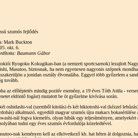
ssú szumós fejlődés
ta: Mark Buckton
05. okt. 6.
rdította: Baumann Gábor
tokiói Ryogoku Kokugikan-ban (a nemzeti sportcsarnok) lezajlott Na
kishi, Masutoo, biztosnak, ha nem egyenesen nagyonis szépnek mondható
sszakerüljön a jonidan osztály élvonalába. Eggyel több győzelem a sand
g tovább.
ha az előléptetés mindig pozitív esemény, a 19 éves Tóth Attila - vers
netet eldöntő fogást) mutatott be öt győzelme kivívása során.
két oshidashi-val (szemből kitolás) és két hikiotoshi-val (kézzel lehúzá
rdobás) alkalmazó, egyedüli magyar szumós újra makacs bokasérülése áld
washi-nál fogva kiemelés, olyan hibák egy teljesítményen, amelyekért elő
rsolyában tudni egy éves szumós évfordulója közeledtével.
sutoo-nak keményen kell az elkövetkező kb. hat héten át dolgoznia, ha t