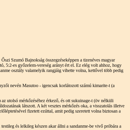
gy Őszi Szumó Bajnokság összegzéseképpen a tizenéves magyar
, 5:2-es győzelem-vereség arányt ért el. Ez elég volt ahhoz, hogy
anme osztály valamelyik rangjáig vihette volna, kettővel több pedig
enyzői nevén Masutoo - igencsak korlátozott számú kimarite-t (a
s) az utolsó mérkőzéséhez érkező, és ott sukuinage-t (öv nélküli
ozatának látszott. A két vesztes mérkőzés oka, a visszatolás illetve
léptetésével fizetett ezúttal, amit pedig szeretett volna biztosan a
estileg és lelkileg készen akar állni a sandanme-be vivő próbára a