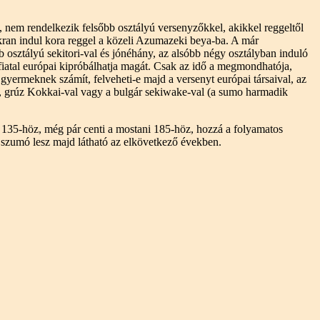
a, nem rendelkezik felsőbb osztályú versenyzőkkel, akikkel reggeltől
akran indul kora reggel a közeli Azumazeki beya-ba. A már
 osztályú sekitori-val és jónéhány, az alsóbb négy osztályban induló
fiatal európai kipróbálhatja magát. Csak az idő a megmondhatója,
 gyermeknek számít, felveheti-e majd a versenyt európai társaival, az
ú, grúz Kokkai-val vagy a bulgár sekiwake-val (a sumo harmadik
 135-höz, még pár centi a mostani 185-höz, hozzá a folyamatos
 szumó lesz majd látható az elkövetkező években.