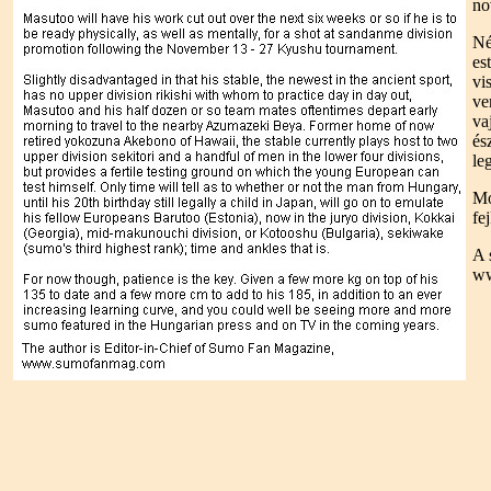
no
Né
es
vi
ve
va
és
le
Mo
fe
A 
ww