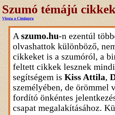
Szumó témájú cikke
Vissza a Címlapra
szumo.hu
A
-n ezentúl töb
olvashattok különböző, nem 
cikkeket is a szumóról, a bi
feltett cikkek lesznek mind
segítségem is
Kiss Attila
,
D
személyében, de örömmel v
fordító önkéntes jelentkezés
csapat megalakításához. Kü