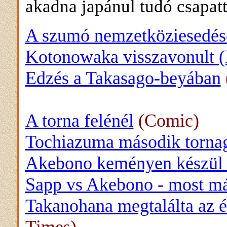
akadna japánul tudó csapatt
A szumó nemzetköziesedés
Kotonowaka visszavonult (
Edzés a Takasago-beyában
A torna felénél
(Comic)
Tochiazuma második torna
Akebono keményen készül 
Sapp vs Akebono - most má
Takanohana megtalálta az él