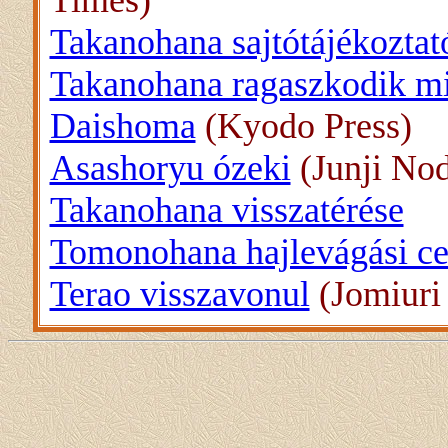
Times)
Takanohana sajtótájékoztat
Takanohana ragaszkodik mi
Daishoma
(Kyodo Press)
Asashoryu ózeki
(Junji No
Takanohana visszatérése
Tomonohana hajlevágási c
Terao visszavonul
(Jomiuri